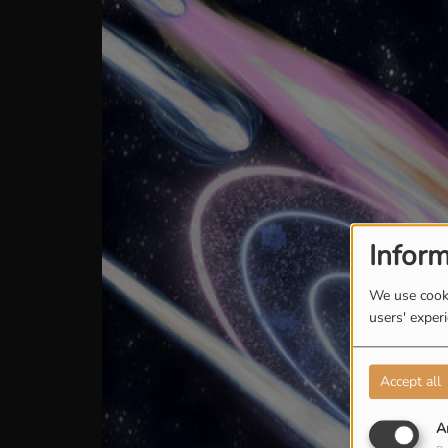
Inform
We use cooki
users' exper
Accept all
A