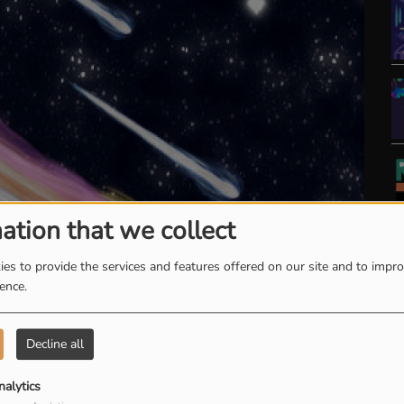
ation that we collect
es to provide the services and features offered on our site and to impr
ience.
Decline all
nalytics