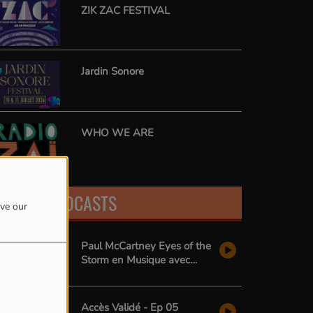
ZIK ZAC FESTIVAL
Jardin Sonore
WHO WE ARE
LATEST PODCASTS
ove our
Paul McCartney Eyes of the
Storm en Musique avec
Radio Zai
Accès Validé - Ep 05