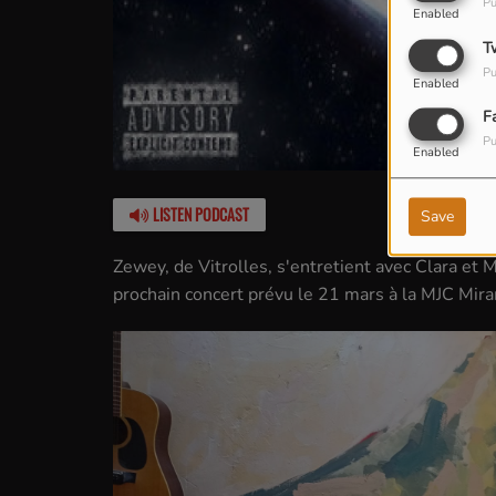
Pu
Enabled
T
Pu
Enabled
F
Pu
Enabled
LISTEN PODCAST
Save
Zewey, de Vitrolles, s'entretient avec Clara et 
prochain concert prévu le 21 mars à la MJC Mir