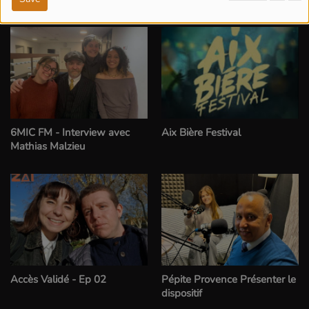
l’espoir
6MIC FM - Interview avec
Aix Bière Festival
Mathias Malzieu
Accès Validé - Ep 02
Pépite Provence Présenter le
dispositif