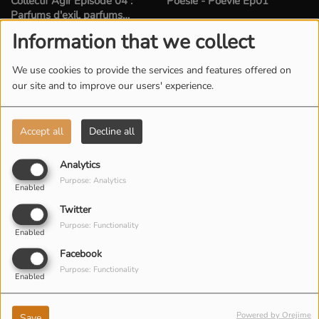
Collectif Agir Épisode 04 :
Poésie - Poevie Ep01
Parfums d'exil, parfums
d'accueil
Information that we collect
We use cookies to provide the services and features offered on
our site and to improve our users' experience.
Accept all
Decline all
Collectif Agir Épisode 03 : Au
Collectif Agir Épisode 02 : La
Analytics
Delà des Murs l'Espoir
Genése du Projet
Purpose: Analytics
Enabled
Twitter
Purpose: Functionality
Enabled
Facebook
Purpose: Functionality
Enabled
Accès Validé - Ep 03
Collectif Agir Épisode 01 : Les
Powered by Orejime
Compagnons d’exil, de l’exil à
Save