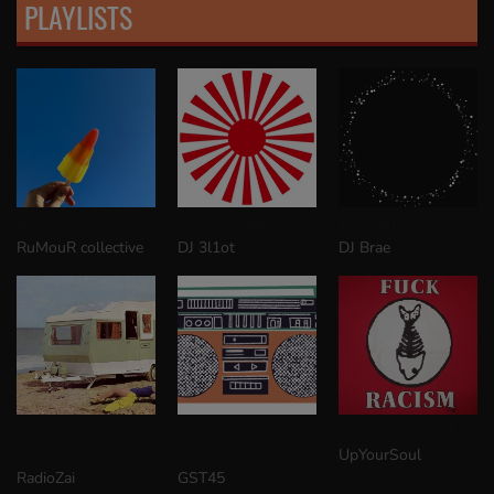
PLAYLISTS
Rocket
Sunrise Mix
Fall MIx
RuMouR collective
DJ 3l1ot
DJ Brae
Summer
Bring Back My
FxxK RACISM
UpYourSoul
Holiday Mix
Stereo
RadioZai
GST45