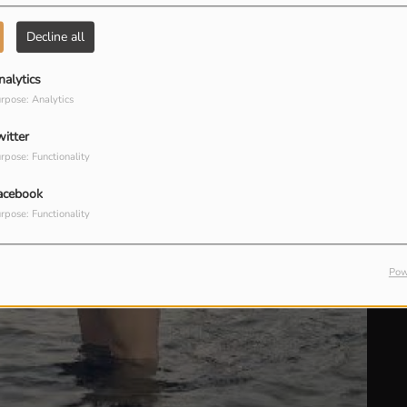
Decline all
nalytics
rpose: Analytics
witter
rpose: Functionality
acebook
rpose: Functionality
Pow