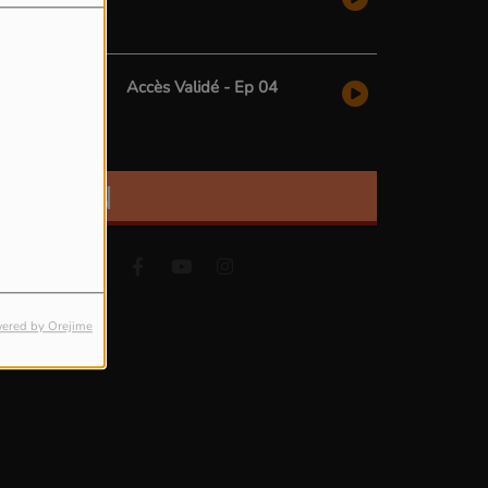
Accès Validé - Ep 04
FIND US ON
ered by Orejime