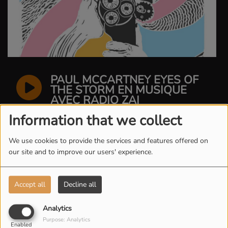
PAUL MCCARTNEY EYES OF
THE STORM EN MUSIQUE
AVEC RADIO ZAI
Information that we collect
ACCÈS VALIDÉ - EP 05
We use cookies to provide the services and features offered on
our site and to improve our users' experience.
ACCÈS VALIDÉ - EP 04
Accept all
Decline all
Analytics
Purpose: Analytics
Enabled